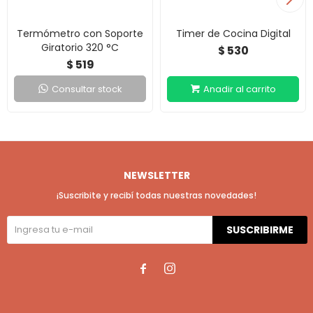
Termómetro con Soporte
Timer de Cocina Digital
Giratorio 320 °C
530
$
519
$
Consultar stock
NEWSLETTER
¡Suscribite y recibí todas nuestras novedades!
SUSCRIBIRME

