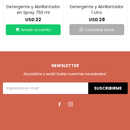
Detergente y Abrillantador
Detergente y Abrillantador
en Spray 750 ml
1 Litro
22
28
USD
USD
Consultar stock
NEWSLETTER
¡Suscribite y recibí todas nuestras novedades!
SUSCRIBIRME

