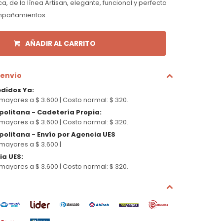
 de la línea Artisan, elegante, funcional y perfecta
ompañamientos.
AÑADIR AL CARRITO
 envío
edidos Ya
:
mayores a $ 3.600 |
Costo normal: $ 320.
politana - Cadetería Propia
:
mayores a $ 3.600 |
Costo normal: $ 320.
olitana - Envío por Agencia UES
mayores a $ 3.600 |
cia UES
:
mayores a $ 3.600 |
Costo normal: $ 320.