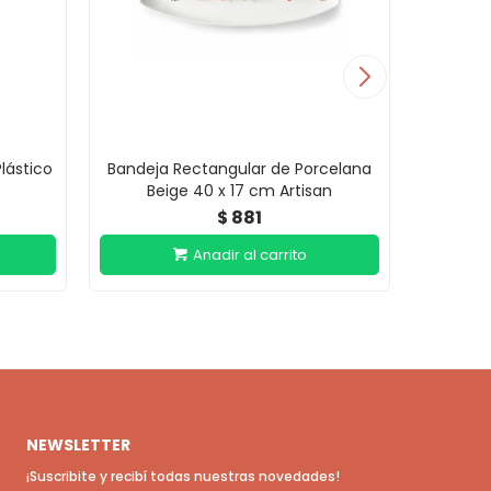
lástico
Bandeja Rectangular de Porcelana
Bandeja
Beige 40 x 17 cm Artisan
Blan
881
$
NEWSLETTER
¡Suscribite y recibí todas nuestras novedades!