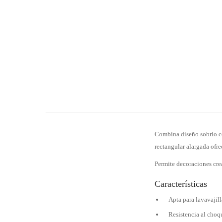
Combina diseño sobrio co
rectangular alargada ofr
Permite decoraciones crea
Características
Apta para lavavajil
Resistencia al choqu