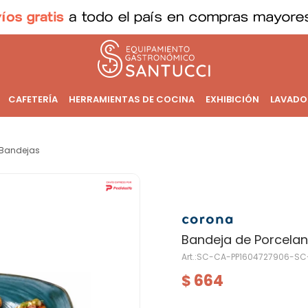
CAFETERÍA
HERRAMIENTAS DE COCINA
EXHIBICIÓN
LAVADO
Bandejas
Bandeja de Porcelan
SC-CA-PP1604727906-SC
664
$