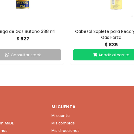
rga de Gas Butano 388 ml
Cabezal Soplete para Recar
Gas Forza
527
$
835
$
Consultar stock
MI CUENTA
Mi cuenta
con ANDE
Mis compras
ones
Mis direcciones