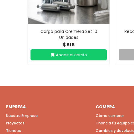
Carga para Cremera Set 10
Reca
Unidades
516
$
EMPRESA
COMPRA
Nuestra Empresa
Cómo comprar
Proyectos
Financia tu equipo 
Tiendas
Cambios y devoluci