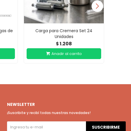
gas de
Carga para Cremera Set 24
S
Unidades
1.208
$
NEWSLETTER
¡Suscribite y recibí todas nuestras novedades!
SUSCRIBIRME