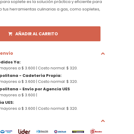
ra soplete es la solución práctica y eficiente para
 tus herramientas culinarias a gas, como sopletes,
AÑADIR AL CARRITO
 envío
edidos Ya
:
mayores a $ 3.600 |
Costo normal: $ 320.
politana - Cadetería Propia
:
mayores a $ 3.600 |
Costo normal: $ 320.
olitana - Envío por Agencia UES
mayores a $ 3.600 |
cia UES
:
mayores a $ 3.600 |
Costo normal: $ 320.