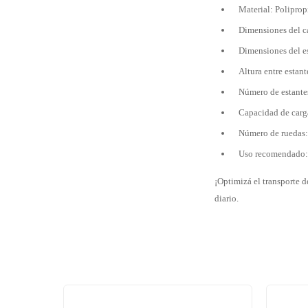
Material: Poliprop
Dimensiones del ca
Dimensiones del e
Altura entre estan
Número de estante
Capacidad de carg
Número de ruedas: 
Uso recomendado: 
¡Optimizá el transporte d
diario.