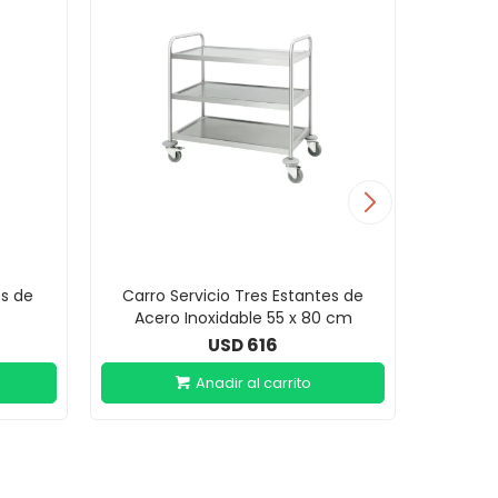
es de
Carro Servicio Tres Estantes de
Car
Acero Inoxidable 55 x 80 cm
P
616
USD