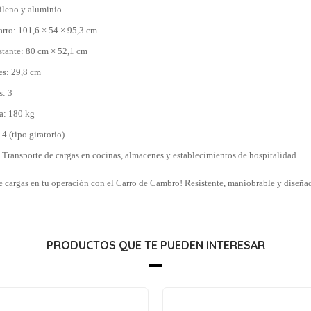
ileno y aluminio
rro: 101,6 × 54 × 95,3 cm
stante: 80 cm × 52,1 cm
tes: 29,8 cm
s: 3
a: 180 kg
4 (tipo giratorio)
Transporte de cargas en cocinas, almacenes y establecimientos de hospitalidad
e cargas en tu operación con el Carro de Cambro! Resistente, maniobrable y diseñado
PRODUCTOS QUE TE PUEDEN INTERESAR