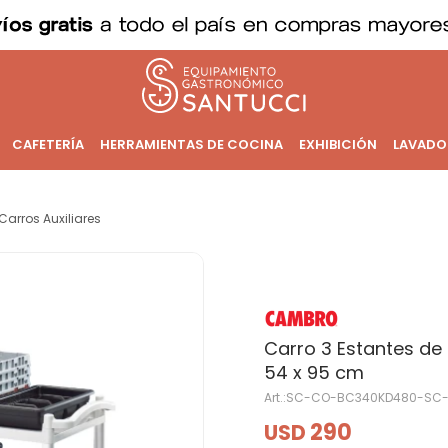
CAFETERÍA
HERRAMIENTAS DE COCINA
EXHIBICIÓN
LAVADO
Carros Auxiliares
Carro 3 Estantes de 
54 x 95 cm
SC-CO-BC340KD480-SC
290
USD