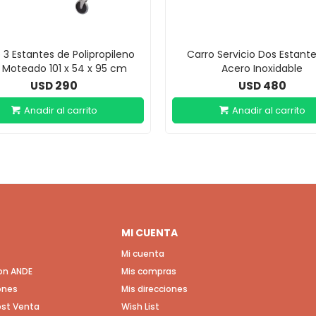
 3 Estantes de Polipropileno
Carro Servicio Dos Estant
s Moteado 101 x 54 x 95 cm
Acero Inoxidable
290
480
USD
USD
MI CUENTA
Mi cuenta
con ANDE
Mis compras
ones
Mis direcciones
Post Venta
Wish List