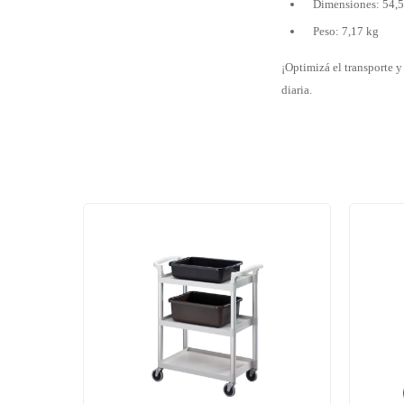
Dimensiones: 54,5
Peso: 7,17 kg
¡Optimizá el transporte 
diaria.