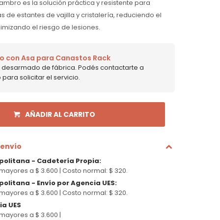
ambro es la solución práctica y resistente para
 de estantes de vajilla y cristalería, reduciendo el
mizando el riesgo de lesiones.
o con Asa para Canastos Rack
ne desarmado de fábrica. Podés contactarte a
ara solicitar el servicio.
AÑADIR AL CARRITO
 envío
politana - Cadetería Propia
:
mayores a $ 3.600 |
Costo normal: $ 320.
olitana - Envío por Agencia UES
:
mayores a $ 3.600 |
Costo normal: $ 320.
cia UES
mayores a $ 3.600 |