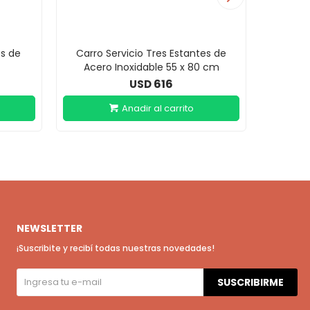
es de
Carro Servicio Tres Estantes de
Car
Acero Inoxidable 55 x 80 cm
P
616
USD
NEWSLETTER
¡Suscribite y recibí todas nuestras novedades!
SUSCRIBIRME