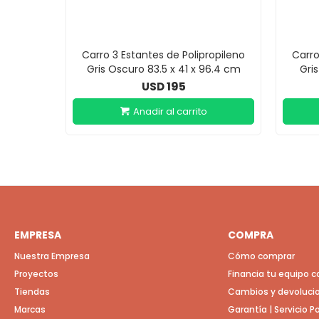
Carro 3 Estantes de Polipropileno
Carro
Gris Oscuro 83.5 x 41 x 96.4 cm
Gri
195
USD
EMPRESA
COMPRA
Nuestra Empresa
Cómo comprar
Proyectos
Financia tu equipo 
Tiendas
Cambios y devoluci
Marcas
Garantía | Servicio 