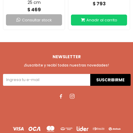
25 cm
793
$
469
$
Consultar stock
NEWSLETTER
¡Suscribite y recibí todas nuestras novedades!
SUSCRIBIRME

