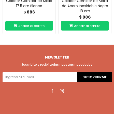
Colador Cernidor de Malla
Colador Cernidor de Malla
17.5 cm Blanco
de Acero Inoxidable Negro
18 cm
886
$
886
$
NEWSLETTER
¡Suscribite y recibí todas nuestras novedades!
SUSCRIBIRME

