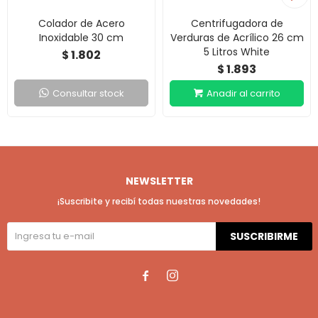
Colador de Acero
Centrifugadora de
Inoxidable 30 cm
Verduras de Acrílico 26 cm
5 Litros White
1.802
$
1.893
$
Consultar stock
NEWSLETTER
¡Suscribite y recibí todas nuestras novedades!
SUSCRIBIRME

