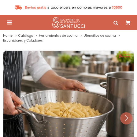

Home
Catálogo
Herramientas de cocina
Utensilios de cocina
Escurridores y Coladores