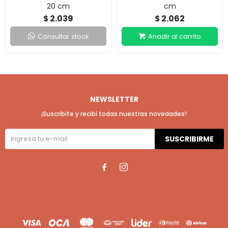
20 cm
cm
2.039
2.062
$
$
Consultar stock
NEWSLETTER
¡Suscribite y recibí todas nuestras novedades!
SUSCRIBIRME

