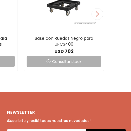
para
Base con Ruedas Negro para
Cont
s
UPCS400
Líquid
702
USD
Consultar stock
NEWSLETTER
¡Suscribite y recibí todas nuestras novedades!