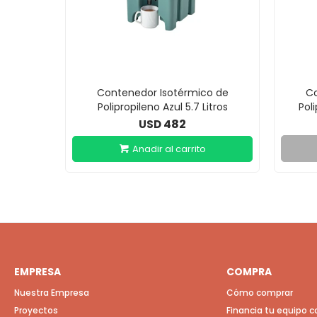
Contenedor Isotérmico de
Co
Polipropileno Azul 5.7 Litros
Pol
482
USD
EMPRESA
COMPRA
Nuestra Empresa
Cómo comprar
Proyectos
Financia tu equipo 