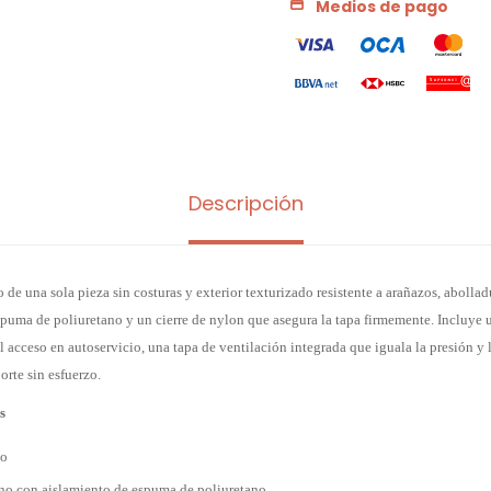
Medios de pago
Descripción
 de una sola pieza sin costuras y exterior texturizado resistente a arañazos, abolla
espuma de poliuretano y un cierre de nylon que asegura la tapa firmemente. Incluye 
l acceso en autoservicio, una tapa de ventilación integrada que iguala la presión y l
rte sin esfuerzo.
s
lo
eno con aislamiento de espuma de poliuretano