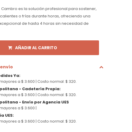
 Cambro es la solución profesional para sostener,
 calientes o frías durante horas, ofreciendo una
xcepcional de hasta 4 horas sin necesidad de
AÑADIR AL CARRITO
 envío
edidos Ya
:
mayores a $ 3.600 |
Costo normal: $ 320.
politana - Cadetería Propia
:
mayores a $ 3.600 |
Costo normal: $ 320.
olitana - Envío por Agencia UES
mayores a $ 3.600 |
cia UES
:
mayores a $ 3.600 |
Costo normal: $ 320.