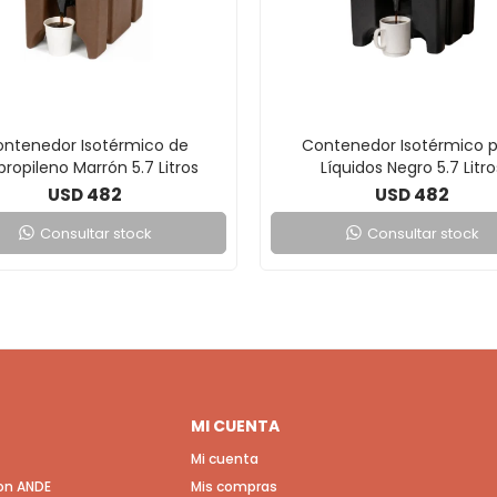
ntenedor Isotérmico de
Contenedor Isotérmico 
ipropileno Marrón 5.7 Litros
Líquidos Negro 5.7 Litro
482
482
USD
USD
Consultar stock
Consultar stock
MI CUENTA
Mi cuenta
con ANDE
Mis compras