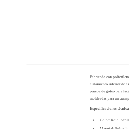
Fabricado con polietileno
aislamiento interior de 
prueba de goteo para fáci
moldeadas para un transpo
Especificaciones técnica
Color: Rojo ladril
Material: Polietil