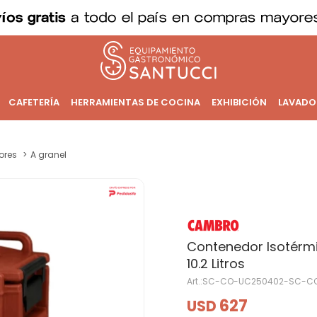
CAFETERÍA
HERRAMIENTAS DE COCINA
EXHIBICIÓN
LAVADO
ores
A granel
Contenedor Isotérmic
10.2 Litros
SC-CO-UC250402-SC-C
627
USD