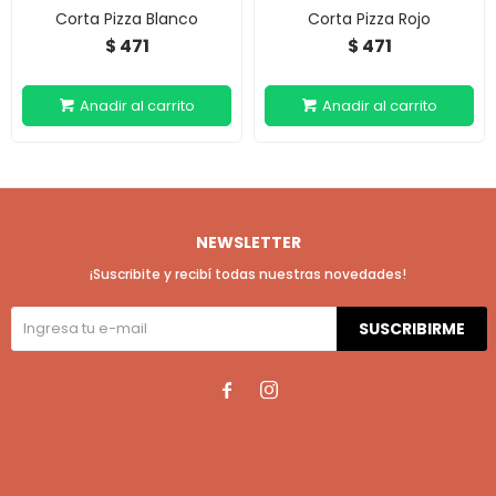
Corta Pizza Blanco
Corta Pizza Rojo
471
471
$
$
NEWSLETTER
¡Suscribite y recibí todas nuestras novedades!
SUSCRIBIRME

