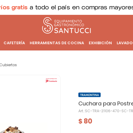
CAFETERÍA
HERRAMIENTAS DE COCINA
EXHIBICIÓN
LAVADO
Cubiertos
Cuchara para Postr
SC-TRA-21106-470-SC-TR
80
$