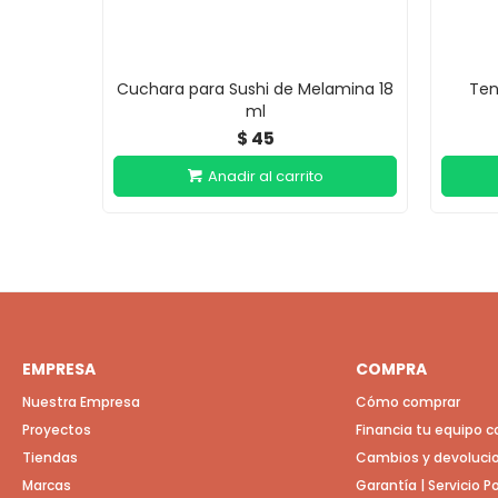
Cuchara para Sushi de Melamina 18
Ten
ml
45
$
EMPRESA
COMPRA
Nuestra Empresa
Cómo comprar
Proyectos
Financia tu equipo 
Tiendas
Cambios y devoluci
Marcas
Garantía | Servicio 