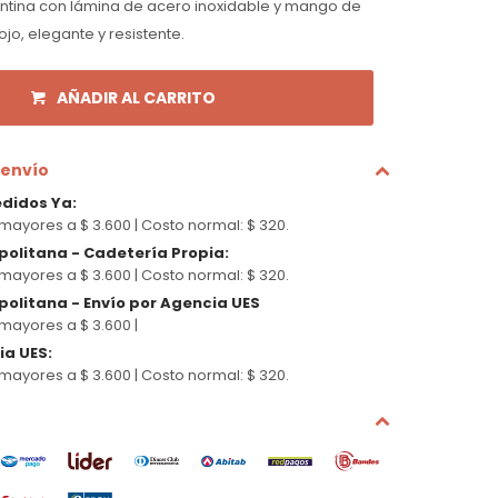
tina con lámina de acero inoxidable y mango de
o, elegante y resistente.
AÑADIR AL CARRITO
 envío
edidos Ya
:
mayores a $ 3.600 |
Costo normal: $ 320.
politana - Cadetería Propia
:
mayores a $ 3.600 |
Costo normal: $ 320.
olitana - Envío por Agencia UES
mayores a $ 3.600 |
cia UES
:
mayores a $ 3.600 |
Costo normal: $ 320.