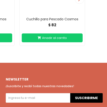
smos
Cuchillo para Pescado Cosmos
Cu
82
$
NEWSLETTER
¡Suscribite y recibí todas nuestras novedades!
SUSCRIBIRME