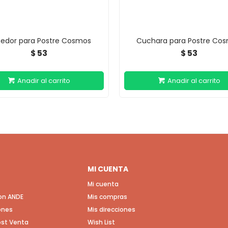
edor para Postre Cosmos
Cuchara para Postre Co
53
53
$
$
MI CUENTA
Mi cuenta
con ANDE
Mis compras
ones
Mis direcciones
Post Venta
Wish List