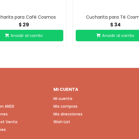
harita para Café Cosmos
Cucharita para Té Cos
29
34
$
$
MI CUENTA
Mi cuenta
con ANDE
Mis compras
ones
Mis direcciones
Post Venta
Wish List
nes