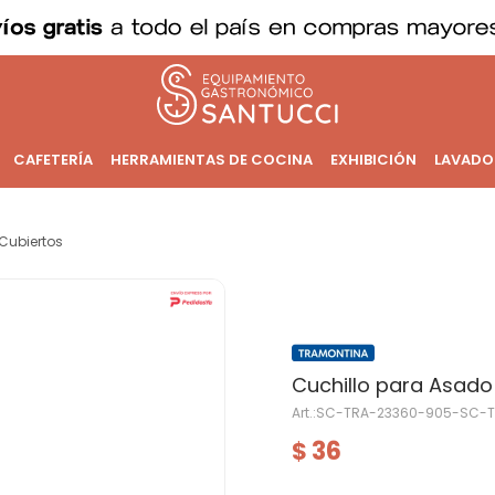
CAFETERÍA
HERRAMIENTAS DE COCINA
EXHIBICIÓN
LAVADO
Cubiertos
Cuchillo para Asad
SC-TRA-23360-905-SC-T
36
$