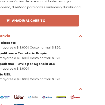
tina con lámina de acero inoxidable de mayor
pileno, diseñado para cortes audaces y durabilidad.
AÑADIR AL CARRITO
 envío
edidos Ya
:
mayores a $ 3.600 |
Costo normal: $ 320.
politana - Cadetería Propia
:
mayores a $ 3.600 |
Costo normal: $ 320.
olitana - Envío por Agencia UES
mayores a $ 3.600 |
cia UES
:
mayores a $ 3.600 |
Costo normal: $ 320.