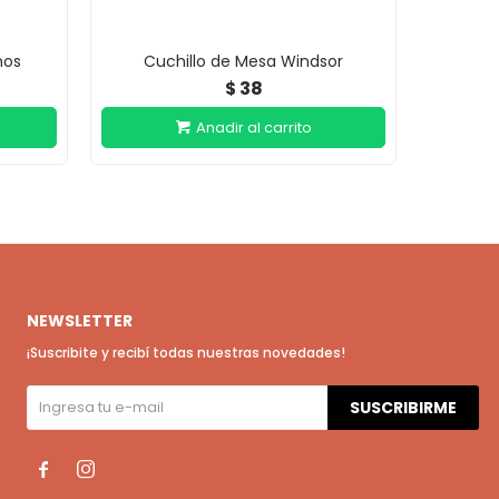
mos
Cuchillo de Mesa Windsor
Cuch
38
$
NEWSLETTER
¡Suscribite y recibí todas nuestras novedades!
SUSCRIBIRME

