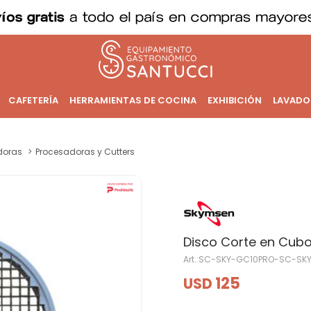
CAFETERÍA
HERRAMIENTAS DE COCINA
EXHIBICIÓN
LAVADO
doras
Procesadoras y Cutters
Disco Corte en Cub
SC-SKY-GC10PRO-SC-SK
125
USD