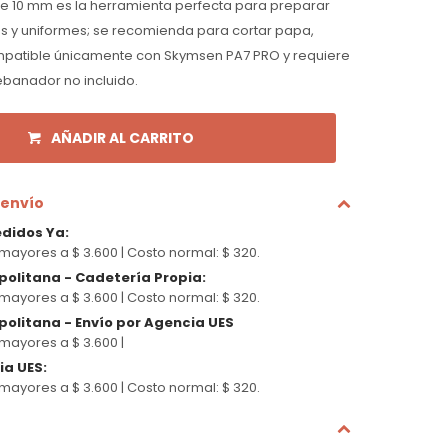
de 10 mm es la herramienta perfecta para preparar
s y uniformes; se recomienda para cortar papa,
mpatible únicamente con Skymsen PA7 PRO y requiere
ebanador no incluido.
AÑADIR AL CARRITO
 envío
edidos Ya
:
mayores a $ 3.600 |
Costo normal: $ 320.
politana - Cadetería Propia
:
mayores a $ 3.600 |
Costo normal: $ 320.
olitana - Envío por Agencia UES
mayores a $ 3.600 |
cia UES
:
mayores a $ 3.600 |
Costo normal: $ 320.