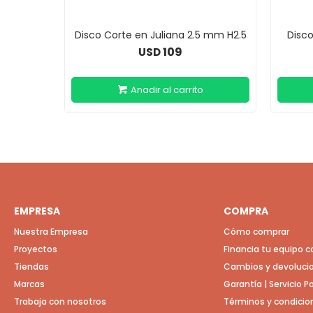
Disco Corte en Juliana 2.5 mm H2.5
Disco
109
USD
EMPRESA
COMPRA
Nuestra Empresa
Cómo comprar
Proyectos
Financia tu equipo 
Tiendas
Cambios y devoluci
Marcas
Garantía | Servicio 
Trabaja con nosotros
Términos y condicio