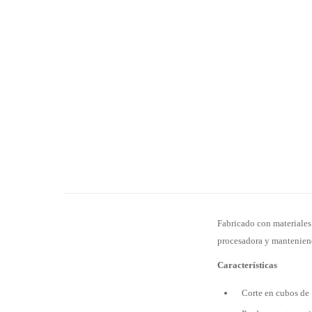
Fabricado con materiales 
procesadora y manteniend
Características
Corte en cubos d