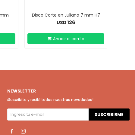
7 mm
Disco Corte en Juliana 7 mm H7
Disco 
126
USD
NEWSLETTER
¡Suscribite y recibí todas nuestras novedades!
SUSCRIBIRME

