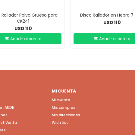
 Rallador Polvo Grueso para
Disco Rallador en Hebra 
CK241
110
USD
110
USD
MI CUENTA
Mi cuenta
con ANDE
Mis compras
ones
Mis direcciones
Post Venta
Wish List
nes