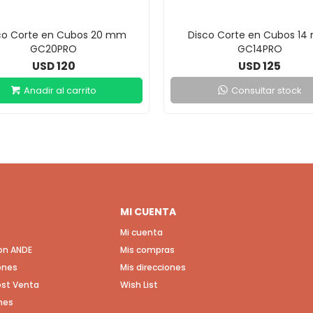
co Corte en Cubos 20 mm
Disco Corte en Cubos 1
GC20PRO
GC14PRO
120
125
USD
USD
Consultar stock
MI CUENTA
Mi cuenta
con ANDE
Mis compras
ones
Mis direcciones
Post Venta
Wish List
nes