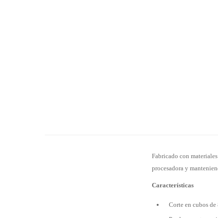
Fabricado con materiales 
procesadora y manteniend
Características
Corte en cubos de