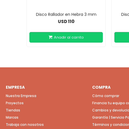
Disco Rallador en Hebra 3 mm
Dis
110
USD
EMPRESA
COMPRA
Nuestra Empresa
Cómo comprar
Proyectos
Financia tu equipo 
Tiendas
Cambios y devoluci
Marcas
Garantía | Servicio 
Trabaja con nosotros
Términos y condicio