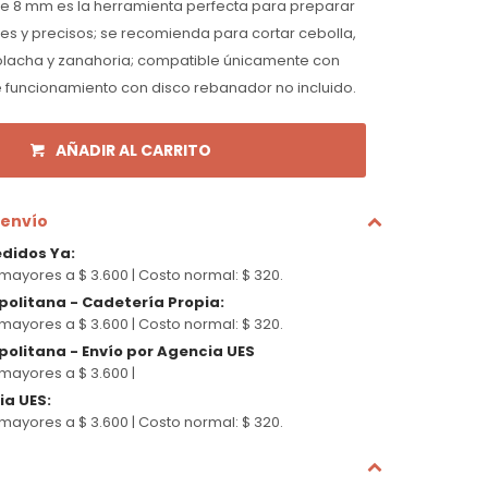
de 8 mm es la herramienta perfecta para preparar
s y precisos; se recomienda para cortar cebolla,
olacha y zanahoria; compatible únicamente con
 funcionamiento con disco rebanador no incluido.
AÑADIR AL CARRITO
 envío
edidos Ya
:
mayores a $ 3.600 |
Costo normal: $ 320.
politana - Cadetería Propia
:
mayores a $ 3.600 |
Costo normal: $ 320.
olitana - Envío por Agencia UES
mayores a $ 3.600 |
cia UES
:
mayores a $ 3.600 |
Costo normal: $ 320.