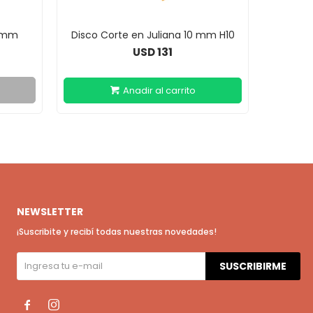
4 mm
Disco Corte en Juliana 10 mm H10
Disco R
131
USD
NEWSLETTER
¡Suscribite y recibí todas nuestras novedades!
SUSCRIBIRME

