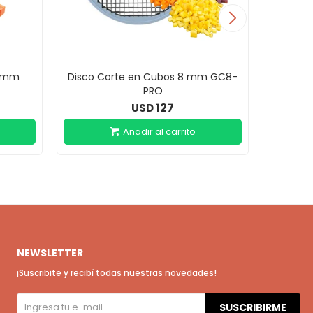
0 mm
Disco Corte en Cubos 8 mm GC8-
Disco C
PRO
127
USD
NEWSLETTER
¡Suscribite y recibí todas nuestras novedades!
SUSCRIBIRME