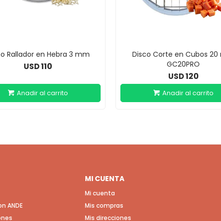
co Rallador en Hebra 3 mm
Disco Corte en Cubos 2
GC20PRO
110
USD
120
USD
MI CUENTA
Mi cuenta
con ANDE
Mis compras
ones
Mis direcciones