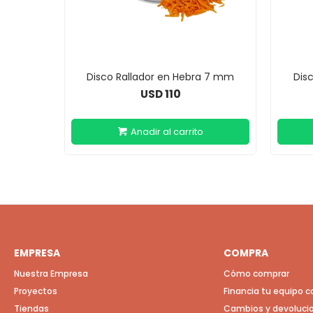
Disco Rallador en Hebra 7 mm
Dis
110
USD
EMPRESA
COMPRA
Nuestra Empresa
Cómo comprar
Proyectos
Financia tu equipo 
Tiendas
Cambios y devoluci