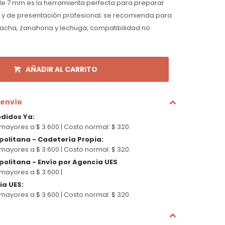
a de 7 mm es la herramienta perfecta para preparar
s y de presentación profesional; se recomienda para
lacha, zanahoria y lechuga; compatibilidad no
AÑADIR AL CARRITO
 envío
edidos Ya
:
mayores a $ 3.600 |
Costo normal: $ 320.
politana - Cadetería Propia
:
mayores a $ 3.600 |
Costo normal: $ 320.
olitana - Envío por Agencia UES
mayores a $ 3.600 |
cia UES
:
mayores a $ 3.600 |
Costo normal: $ 320.