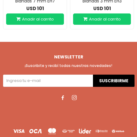
Blandas 7 mm EH7
Blandas 3 mm EH3
101
101
USD
USD
NEWSLETTER
¡Suscribite y recibí todas nuestras novedades!
SUSCRIBIRME

