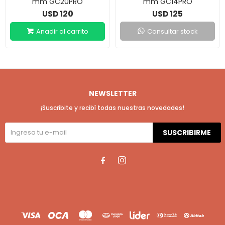
mm GC20PRO
mm GC14PRO
120
125
USD
USD
Consultar stock
NEWSLETTER
¡Suscribite y recibí todas nuestras novedades!
SUSCRIBIRME

