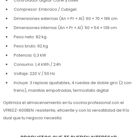
Controlador digital: Carel y Dixell
Compresor: Embraco / Cubigel
Dimensiones externas (An × Pr × Al): 60 × 70 × 195 cm
Dimensiones internas (An × Pr × Al): 50 × 54 × 138 cm
Peso neto: 82 kg
Peso bruto: 92 kg
Potencia: 0,3 kW
Consumo: 1,4 kWh / 24h
Voltaje: 220 V / 50 Hz
Incluye: 3 repisas ajustables, 4 ruedas de doble giro (2 con
freno), manillas empotradas, termostato digital
Optimiza el almacenamiento en tu cocina profesional con el
VFREEZ-600BEN: resistente, eficiente y con la versatilidad de frío
dual que tu negocio necesita.