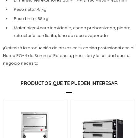
Dimensiones exteriores (An × F × Al): 980 × 930 × 420 mm
Peso neto: 75 kg
Peso bruto: 88 kg
Materiales: Acero inoxidable, chapa prebarnizada, piedra
refractaria cordierita, lana de roca evaporada
¡Optimizá la producción de pizzas en tu cocina profesional con el
Horno PO-4 de Sammic! Potencia, precisión y la calidad que tu
negocio necesita.
PRODUCTOS QUE TE PUEDEN INTERESAR