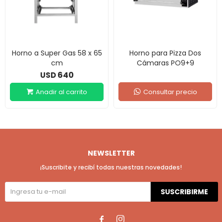
Horno a Super Gas 58 x 65
Horno para Pizza Dos
cm
Cámaras PO9+9
640
USD
Consultar precio
NEWSLETTER
¡Suscribite y recibí todas nuestras novedades!
SUSCRIBIRME

