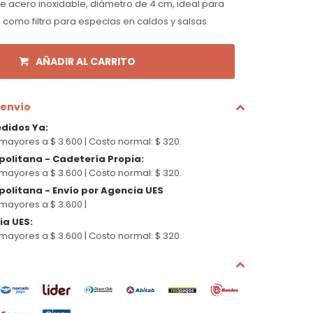
e acero inoxidable, diámetro de 4 cm, ideal para
 como filtro para especias en caldos y salsas.
AÑADIR AL CARRITO
 envío
edidos Ya
:
mayores a $ 3.600 |
Costo normal: $ 320.
politana - Cadetería Propia
:
mayores a $ 3.600 |
Costo normal: $ 320.
olitana - Envío por Agencia UES
mayores a $ 3.600 |
cia UES
:
mayores a $ 3.600 |
Costo normal: $ 320.