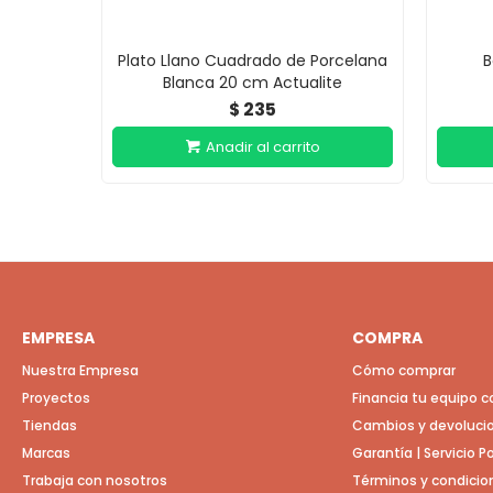
Plato Llano Cuadrado de Porcelana
B
Blanca 20 cm Actualite
235
$
EMPRESA
COMPRA
Nuestra Empresa
Cómo comprar
Proyectos
Financia tu equipo 
Tiendas
Cambios y devoluci
Marcas
Garantía | Servicio 
Trabaja con nosotros
Términos y condicio