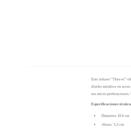
Este infusor “Thee-ei” of
diseño metálico en acero 
sus micro-perforaciones. 
Especificaciones técnica
Diámetro: Ø 4 cm
Altura: 5,3 cm