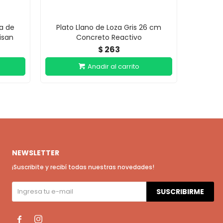
a de
Plato Llano de Loza Gris 26 cm
Bowl 
isan
Concreto Reactivo
263
$
NEWSLETTER
¡Suscribite y recibí todas nuestras novedades!
SUSCRIBIRME

