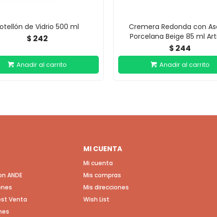
otellón de Vidrio 500 ml
Cremera Redonda con As
Porcelana Beige 85 ml Art
242
$
244
$
MI CUENTA
Mi cuenta
con ANDE
Mis compras
ones
Mis direcciones
Post Venta
Wish List
nes