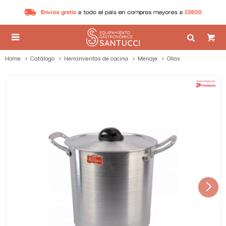

Home
Catálogo
Herramientas de cocina
Menaje
Ollas