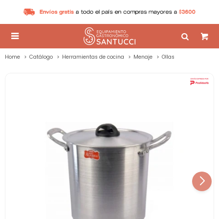

Home
Catálogo
Herramientas de cocina
Menaje
Ollas