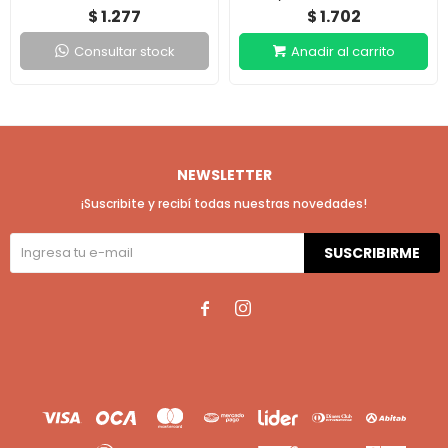
1.277
1.702
$
$
Consultar stock
NEWSLETTER
¡Suscribite y recibí todas nuestras novedades!
SUSCRIBIRME

