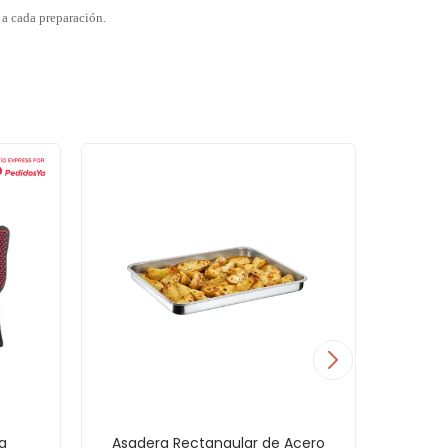
 a cada preparación.
a
Asadera Rectangular de Acero
Asade