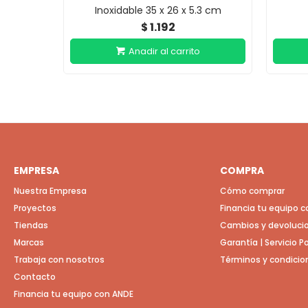
Inoxidable 35 x 26 x 5.3 cm
1.192
$
EMPRESA
COMPRA
Nuestra Empresa
Cómo comprar
Proyectos
Financia tu equipo 
Tiendas
Cambios y devoluci
Marcas
Garantía | Servicio 
Trabaja con nosotros
Términos y condicio
Contacto
Financia tu equipo con ANDE