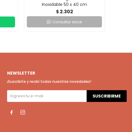
Inoxidable 50 x 40 cm
Alu
2.302
$
Consultar stock
NEWSLETTER
¡Suscribite y recibí todas nuestras novedades!
SUSCRIBIRME

