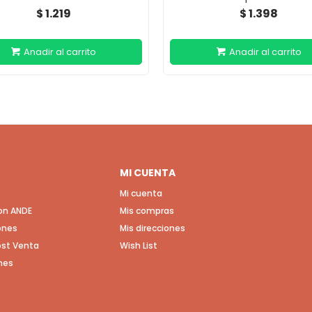
1.219
1.398
$
$
MI CUENTA
Mi cuenta
con ANDE
Mis compras
ones
Mis direcciones
Post Venta
Wish List
nes