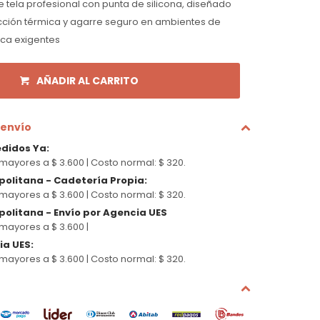
 tela profesional con punta de silicona, diseñado
ción térmica y agarre seguro en ambientes de
ica exigentes
AÑADIR AL CARRITO
 envío
edidos Ya
:
mayores a $ 3.600 |
Costo normal: $ 320.
politana - Cadetería Propia
:
mayores a $ 3.600 |
Costo normal: $ 320.
olitana - Envío por Agencia UES
mayores a $ 3.600 |
cia UES
:
mayores a $ 3.600 |
Costo normal: $ 320.