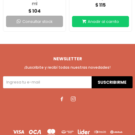
ml
115
$
104
$
Consultar stock
NEWSLETTER
¡Suscribite y recibí todas nuestras novedades!
SUSCRIBIRME

