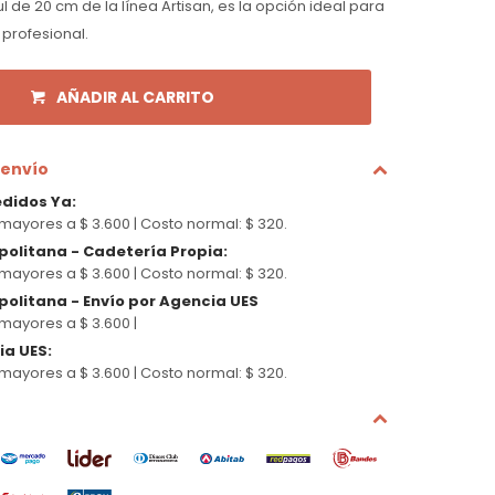
l de 20 cm de la línea Artisan, es la opción ideal para
 profesional.
AÑADIR AL CARRITO
 envío
edidos Ya
:
mayores a $ 3.600 |
Costo normal: $ 320.
politana - Cadetería Propia
:
mayores a $ 3.600 |
Costo normal: $ 320.
olitana - Envío por Agencia UES
mayores a $ 3.600 |
cia UES
:
mayores a $ 3.600 |
Costo normal: $ 320.