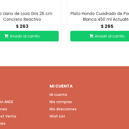
o Llano de Loza Gris 26 cm
Plato Hondo Cuadrado de Po
Concreto Reactivo
Blanca 450 ml Actualit
263
265
$
$
MI CUENTA
Mi cuenta
con ANDE
Mis compras
ones
Mis direcciones
Post Venta
Wish List
nes