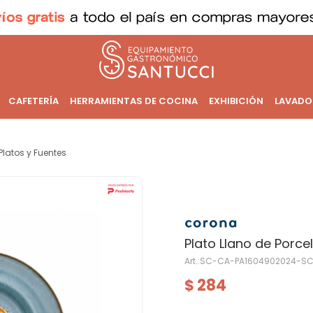
CAFETERÍA
HERRAMIENTAS DE COCINA
EXHIBICIÓN
LAVADO
Platos y Fuentes
Plato Llano de Porce
SC-CA-PA1604902024-SC
284
$