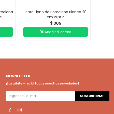
rcelana
Plato Llano de Porcelana Blanca 20
Taza Co
e
cm Rustic
305
$
NEWSLETTER
¡Suscribite y recibí todas nuestras novedades!
SUSCRIBIRME

