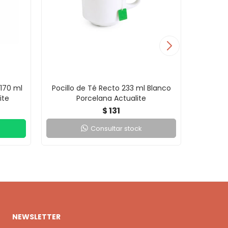
170 ml
Pocillo de Té Recto 233 ml Blanco
Poci
ite
Porcelana Actualite
131
$
Consultar stock
NEWSLETTER