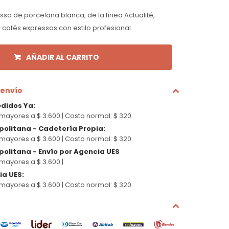
sso de porcelana blanca, de la línea Actualité,
 cafés expressos con estilo profesional.
AÑADIR AL CARRITO
 envío
edidos Ya
:
mayores a $ 3.600 |
Costo normal: $ 320.
politana - Cadetería Propia
:
mayores a $ 3.600 |
Costo normal: $ 320.
olitana - Envío por Agencia UES
mayores a $ 3.600 |
cia UES
:
mayores a $ 3.600 |
Costo normal: $ 320.