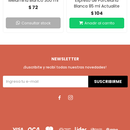
Melamina Blanco 300 ml
Expreso de Porcelana
Blanca 85 ml Actualite
72
$
104
$
Consultar stock
NEWSLETTER
¡Suscribite y recibí todas nuestras novedades!
SUSCRIBIRME

