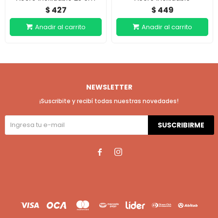
427
449
$
$
NEWSLETTER
¡Suscribite y recibí todas nuestras novedades!
SUSCRIBIRME

