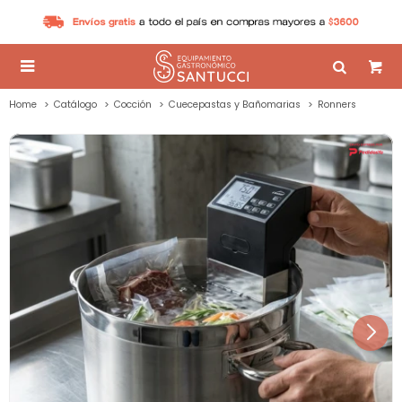

Home
Catálogo
Cocción
Cuecepastas y Bañomarias
Ronners