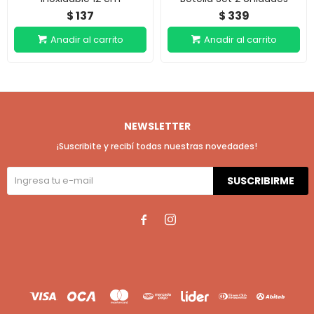
137
339
$
$
NEWSLETTER
¡Suscribite y recibí todas nuestras novedades!
SUSCRIBIRME

