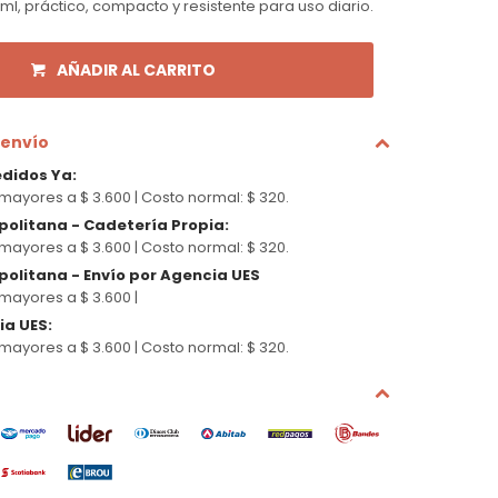
 ml, práctico, compacto y resistente para uso diario.
AÑADIR AL CARRITO
 envío
edidos Ya
:
mayores a $ 3.600 |
Costo normal: $ 320.
politana - Cadetería Propia
:
mayores a $ 3.600 |
Costo normal: $ 320.
olitana - Envío por Agencia UES
mayores a $ 3.600 |
cia UES
:
mayores a $ 3.600 |
Costo normal: $ 320.