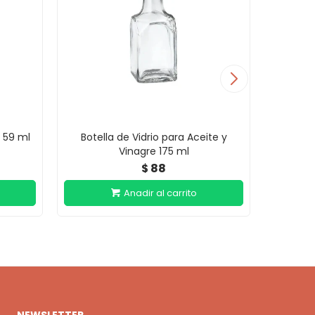
o 59 ml
Botella de Vidrio para Aceite y
Pomo
Vinagre 175 ml
T
88
$