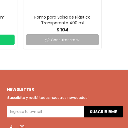
 ml
Pomo para Salsa de Plástico
Pomo
Transparente 400 ml
104
$
Consultar stock
NEWSLETTER
¡Suscribite y recibí todas nuestras novedades!
SUSCRIBIRME

