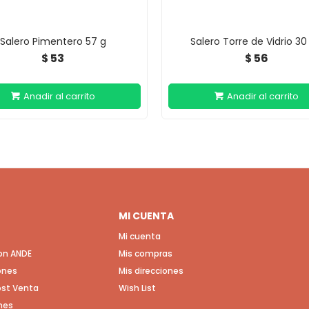
Salero Pimentero 57 g
Salero Torre de Vidrio 30
53
56
$
$
MI CUENTA
Mi cuenta
con ANDE
Mis compras
ones
Mis direcciones
Post Venta
Wish List
nes