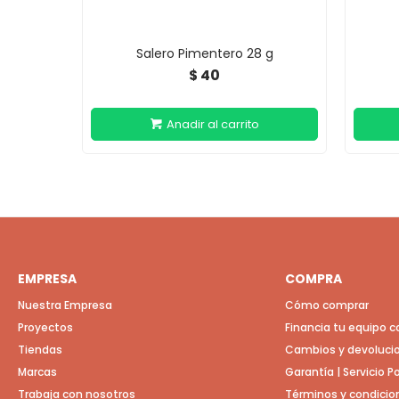
Salero Pimentero 28 g
40
$
EMPRESA
COMPRA
Nuestra Empresa
Cómo comprar
Proyectos
Financia tu equipo 
Tiendas
Cambios y devoluci
Marcas
Garantía | Servicio 
Trabaja con nosotros
Términos y condicio