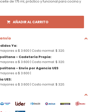
ite de 175 ml, práctico y funcional para cocina y
AÑADIR AL CARRITO
 envío
edidos Ya
:
mayores a $ 3.600 |
Costo normal: $ 320.
politana - Cadetería Propia
:
mayores a $ 3.600 |
Costo normal: $ 320.
olitana - Envío por Agencia UES
mayores a $ 3.600 |
cia UES
:
mayores a $ 3.600 |
Costo normal: $ 320.