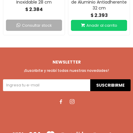
Inoxidable 28 cm
de Aluminio Antiadherente
32 cm
2.384
$
2.393
$
Consultar stock
NEWSLETTER
¡Suscribite y recibí todas nuestras novedades!
SUSCRIBIRME

