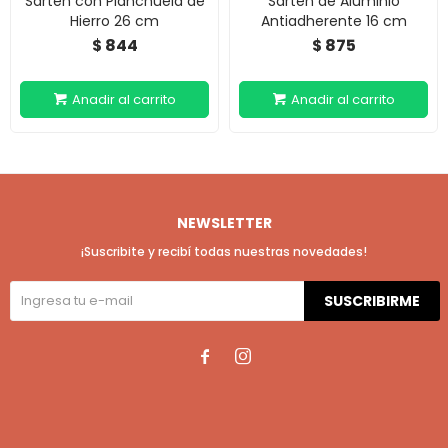
Sartén con Planchuela de
Sartén de Aluminio
Hierro 26 cm
Antiadherente 16 cm
844
875
$
$
NEWSLETTER
¡Suscribite y recibí todas nuestras novedades!
SUSCRIBIRME

