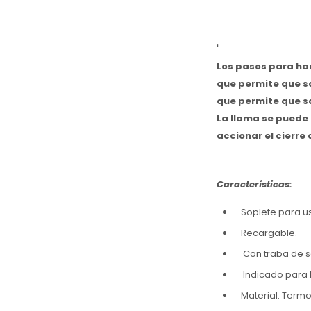
"
Los pasos para hac
que permite que sa
que permite que sa
La llama se puede 
accionar el cierre
Características
:
Soplete para u
Recargable.
Con traba de se
Indicado para l
Material: Termo