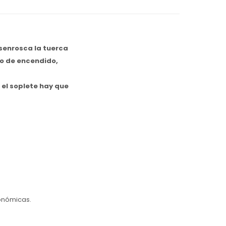
esenrosca la tuerca
vo de encendido,
 el soplete hay que
ronómicas.