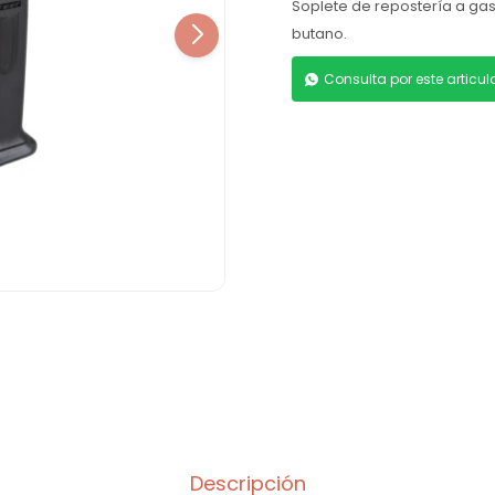
Soplete de repostería a gas
butano.
Consulta por este articu
Descripción