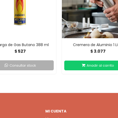
rga de Gas Butano 388 ml
Cremera de Aluminio 1 Li
527
3.077
$
$
Consultar stock
MI CUENTA