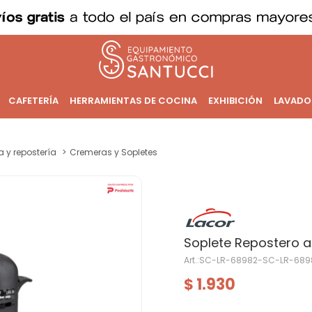
CAFETERÍA
HERRAMIENTAS DE COCINA
EXHIBICIÓN
LAVADO
a y repostería
Cremeras y Sopletes
Soplete Repostero a
SC-LR-68982-SC-LR-689
1.930
$