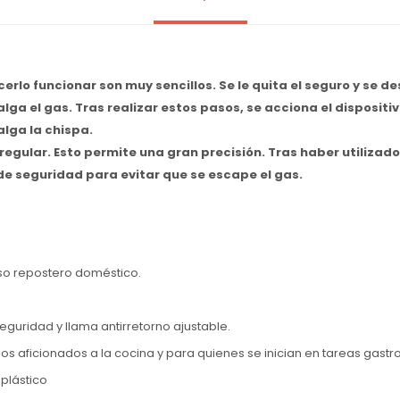
erlo funcionar son muy sencillos. Se le quita el seguro y se d
lga el gas. Tras realizar estos pasos, se acciona el dispositi
lga la chispa.
regular. Esto permite una gran precisión. Tras haber utilizado
 de seguridad para evitar que se escape el gas.
so repostero doméstico.
guridad y llama antirretorno ajustable.
os aficionados a la cocina y para quienes se inician en tareas gast
plástico