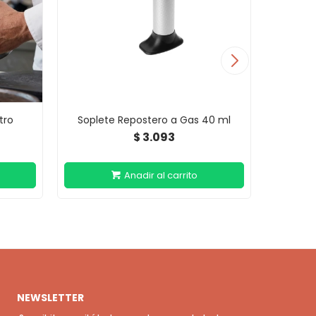
tro
Soplete Repostero a Gas 40 ml
Cremera
3.093
$
NEWSLETTER