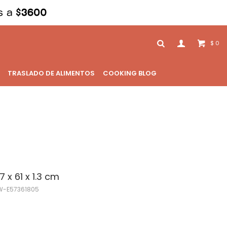
0
$
TRASLADO DE ALIMENTOS
COOKING BLOG
 x 61 x 1.3 cm
-E57361805