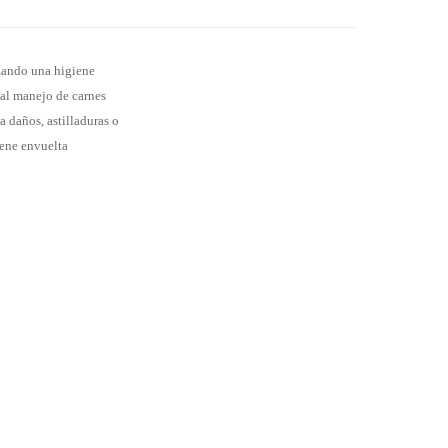
izando una higiene
 al manejo de carnes
a daños, astilladuras o
iene envuelta