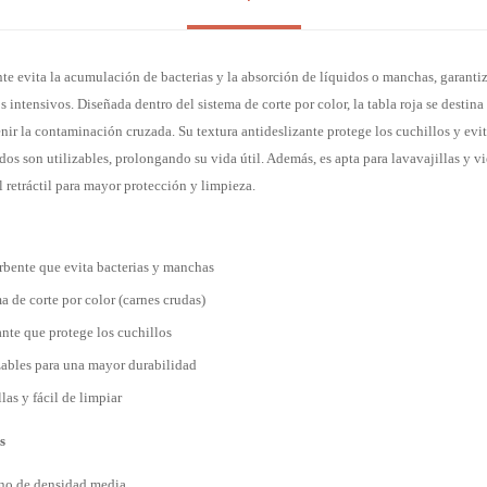
nte evita la acumulación de bacterias y la absorción de líquidos o manchas, garant
 intensivos. Diseñada dentro del sistema de corte por color, la tabla roja se destina
ir la contaminación cruzada. Su textura antideslizante protege los cuchillos y evit
s son utilizables, prolongando su vida útil. Además, es apta para lavavajillas y v
 retráctil para mayor protección y limpieza.
rbente que evita bacterias y manchas
ma de corte por color (carnes crudas)
ante que protege los cuchillos
zables para una mayor durabilidad
las y fácil de limpiar
s
eno de densidad media