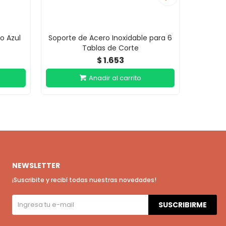
o Azul
Soporte de Acero Inoxidable para 6
Tabla de
Tablas de Corte
1.653
$
NEWSLETTER
¡Suscribite y recibí todas nuestras novedades!
SUSCRIBIRME