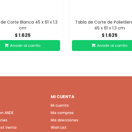
de Corte Blanca 45 x 61 x 1.3
Tabla de Corte de Polietilen
cm
45 x 61 x 1.3 cm
1.625
1.625
$
$
MI CUENTA
Mi cuenta
con ANDE
Mis compras
ones
Mis direcciones
Post Venta
Wish List