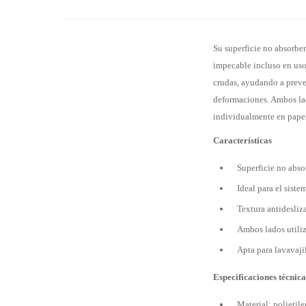
Su superficie no absorbe
impecable incluso en usos
crudas, ayudando a preven
deformaciones. Ambos lado
individualmente en papel
Características
Superficie no abso
Ideal para el siste
Textura antidesliz
Ambos lados utili
Apta para lavavajil
Especificaciones técnica
Material: polietil