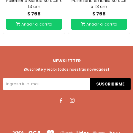
Polietileno Blanca 30 x 45 x
Polietileno Amarillo 30 x 45
1.3 cm
x 1.3 cm
768
768
$
$
NEWSLETTER
¡Suscribite y recibí todas nuestras novedades!
SUSCRIBIRME

