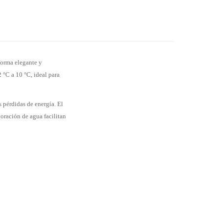
 forma elegante y
 °C a 10 °C, ideal para
 pérdidas de energía. El
oración de agua facilitan