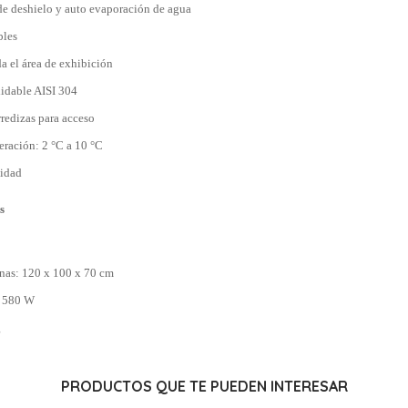
de deshielo y auto evaporación de agua
bles
a el área de exhibición
xidable AISI 304
rredizas para acceso
eración: 2 °C a 10 °C
lidad
s
nas: 120 x 100 x 70 cm
: 580 W
g
PRODUCTOS QUE TE PUEDEN INTERESAR