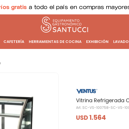
CAFETERÍA
HERRAMIENTAS DE COCINA
EXHIBICIÓN
LAVADO
s
Vitrina Refrigerada 
SC-VS-100758-SC-VS-10
1.564
USD