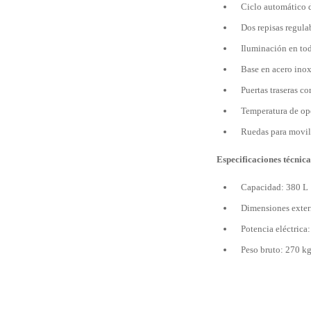
Ciclo automático 
Dos repisas regula
Iluminación en tod
Base en acero ino
Puertas traseras co
Temperatura de op
Ruedas para movi
Especificaciones técnica
Capacidad: 380 L
Dimensiones exter
Potencia eléctrica
Peso bruto: 270 k