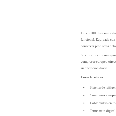
La VP-1000E es una vitrin
funcional. Equipada con u
conservar productos deli
Su construcción incorpora
compresor europeo ofrece 
su operación diaria.
Características
Sistema de refrige
Compresor europe
Doble vidrio en to
Termostato digital