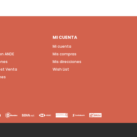
MI CUENTA
Mi cuenta
con ANDE
Mis compras
ones
Mis direcciones
Post Venta
Wish List
nes