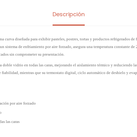
Descripción
a curva diseñada para exhibir pasteles, postres, tortas y productos refrigerados de
n sistema de enfriamiento por aire forzado, asegura una temperatura constante de 2
cados sin comprometer su presentación.
 doble vidrio en todas las caras, mejorando el aislamiento térmico y reduciendo las
fiabilidad, mientras que su termostato digital, ciclo automático de deshielo y evap
ración por aire forzado
o
das las caras