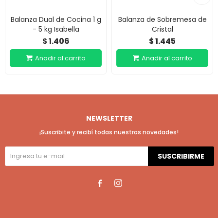
Balanza Dual de Cocina 1 g
Balanza de Sobremesa de
- 5 kg Isabella
Cristal
1.406
1.445
$
$
NEWSLETTER
¡Suscribite y recibí todas nuestras novedades!
SUSCRIBIRME

