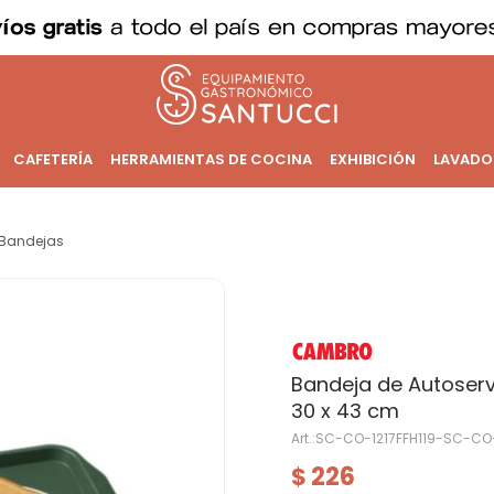
CAFETERÍA
HERRAMIENTAS DE COCINA
EXHIBICIÓN
LAVADO
Bandejas
Bandeja de Autoserv
30 x 43 cm
SC-CO-1217FFH119-SC-CO-
226
$