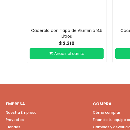
Cacerola con Tapa de Aluminio 8.6
Cace
Litros
2.310
$
EMPRESA
COMPRA
Nuestra Empresa
Cómo comprar
Proyectos
Financia tu equipo 
Tiendas
Cambios y devoluci