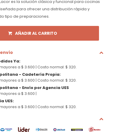
 Lacor es la solución clásica y funcional para cocinas
diseñada para ofrecer una distribución rápida y
o tipo de preparaciones.
AÑADIR AL CARRITO
 envío
edidos Ya
:
mayores a $ 3.600 |
Costo normal: $ 320.
politana - Cadetería Propia
:
mayores a $ 3.600 |
Costo normal: $ 320.
olitana - Envío por Agencia UES
mayores a $ 3.600 |
cia UES
:
mayores a $ 3.600 |
Costo normal: $ 320.