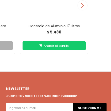
cero
Cacerola de Aluminio 17 Litros
Cace
5.430
$
NEWSLETTER
¡Suscribite y recibí todas nuestras novedades!
SUSCRIBIRME