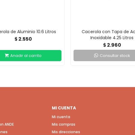
rola de Aluminio 10.6 Litros
Cacerola con Tapa de A
Inoxidable 4.25 Litros
2.550
$
2.960
$
Consultar stock
MI CUENTA
Mi cuenta
con ANDE
Mis compras
ones
Mis direcciones