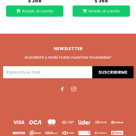
368
368
$
$
NEWSLETTER
¡Suscribite y recibí todas nuestras novedades!
SUSCRIBIRME

