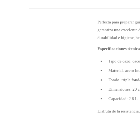
Perfecta para preparar gu
garantiza una excelente d
durabilidad e higiene, he
Especificaciones técnica
Tipo de cazo: cace
Material: acero in
Fondo: triple fon
Dimensiones: 20 cm
Capacidad: 2.8 L
Disfrutá de la resistenci