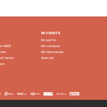
MI CUENTA
Mi cuenta
con ANDE
Mis compras
ones
Mis direcciones
Post Venta
Wish List
nes