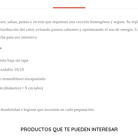
isos, salsas, pastas o recetas que requieran una cocción homogénea y segura. Su tr
istribución del calor, evitando puntos calientes y optimizando el uso de energía. C
cha para uso intensivo.
s
rola baja sin tapa
oxidable 18/10
do termodifusor encapsulado
 (diámetro) × 9 cm (alto)
a, durabilidad e higiene que necesitás en cada preparación.
PRODUCTOS QUE TE PUEDEN INTERESAR