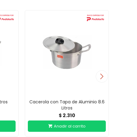
tros
Cacerola con Tapa de Aluminio 8.6
Cacero
Litros
2.310
$