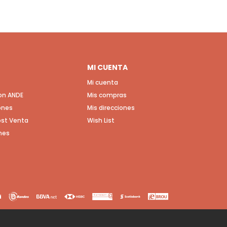
MI CUENTA
Mi cuenta
con ANDE
Mis compras
ones
Mis direcciones
Post Venta
Wish List
nes