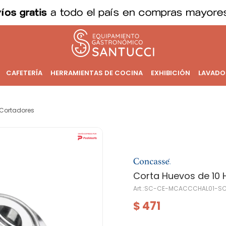
CAFETERÍA
HERRAMIENTAS DE COCINA
EXHIBICIÓN
LAVADO
Cortadores
Corta Huevos de 10 H
SC-CE-MCACCCHAL01-S
471
$