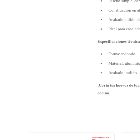
Diseño simple, co
Construcción en a
Acabado pulido de 
Ideal para ensalad
Especificaciones técnica
Forma: redondo
Material: aluminio
Acabado: pulido
¡Cortá tus huevos de fo
cocina.