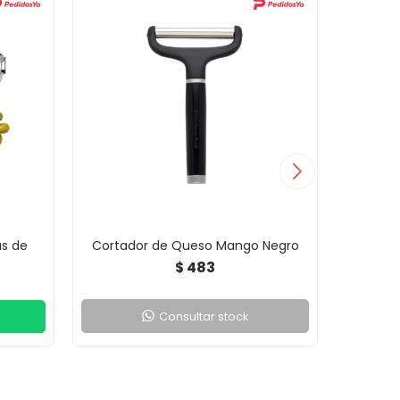
as de
Cortador de Queso Mango Negro
Corta Pa
483
$
Consultar stock