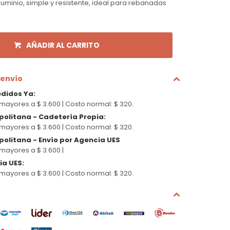
minio, simple y resistente, ideal para rebanadas
AÑADIR AL CARRITO
 envío
edidos Ya
:
mayores a $ 3.600 |
Costo normal: $ 320.
politana - Cadetería Propia
:
mayores a $ 3.600 |
Costo normal: $ 320.
olitana - Envío por Agencia UES
mayores a $ 3.600 |
cia UES
:
mayores a $ 3.600 |
Costo normal: $ 320.