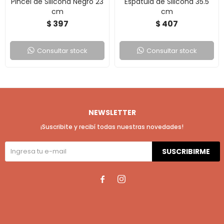
Pincel de Silicona Negro 23
Espátula de Silicona 35.5
cm
cm
397
407
$
$
Consultar stock
Consultar stock
NEWSLETTER
¡Suscribite y recibí todas nuestras novedades!
SUSCRIBIRME

