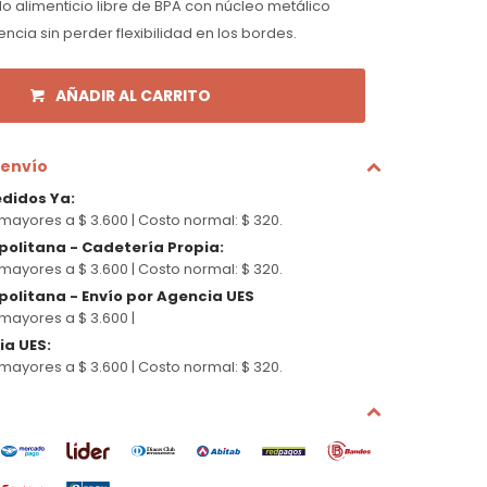
do alimenticio libre de BPA con núcleo metálico
ncia sin perder flexibilidad en los bordes.
AÑADIR AL CARRITO
 envío
edidos Ya
:
mayores a $ 3.600 |
Costo normal: $ 320.
politana - Cadetería Propia
:
mayores a $ 3.600 |
Costo normal: $ 320.
olitana - Envío por Agencia UES
mayores a $ 3.600 |
cia UES
:
mayores a $ 3.600 |
Costo normal: $ 320.