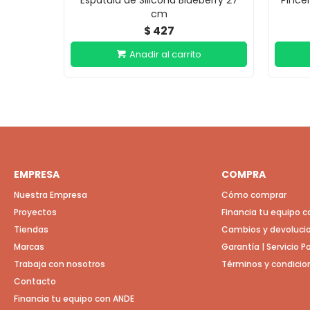
Espátula de Silicona Blueberry 27
Pince
cm
427
$
EMPRESA
COMPRA
Nuestra Empresa
Cómo comprar
Proyectos
Financia tu equipo 
Tiendas
Cambios y devoluci
Marcas
Garantía | Servicio 
Trabaja con nosotros
Términos y condicio
Contacto
Financia tu equipo con ANDE