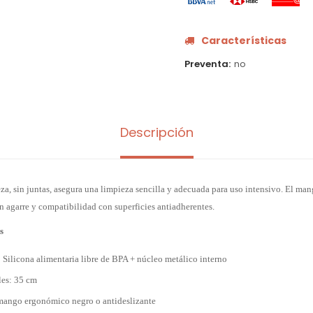
Características
Preventa
no
Descripción
eza, sin juntas, asegura una limpieza sencilla y adecuada para uso intensivo. El m
n agarre y compatibilidad con superficies antiadherentes.
s
: Silicona alimentaria libre de BPA + núcleo metálico interno
es: 35 cm
 mango ergonómico negro o antideslizante