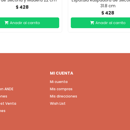
l de Silicona y Madera 22 cm
Espátula Raspadora de Silico
31.8 cm
428
$
428
$
MI CUENTA
Mi cuenta
con ANDE
Mis compras
ones
Mis direcciones
Post Venta
Wish List
nes